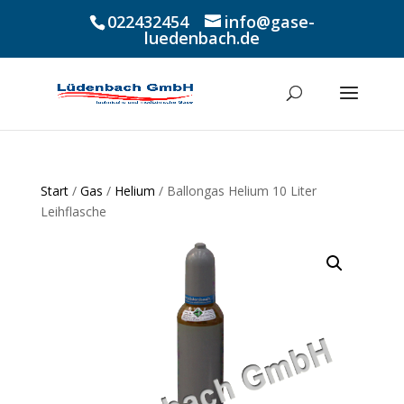
022432454
info@gase-
luedenbach.de
Start
/
Gas
/
Helium
/ Ballongas Helium 10 Liter
Leihflasche