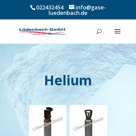
022432454
info@gase-
luedenbach.de
Helium