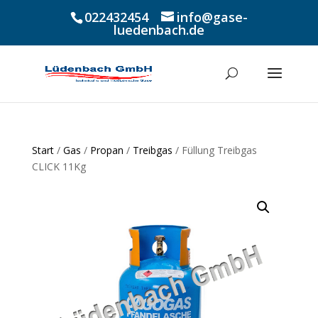
022432454
info@gase-
luedenbach.de
Start
/
Gas
/
Propan
/
Treibgas
/ Füllung Treibgas
CLICK 11Kg