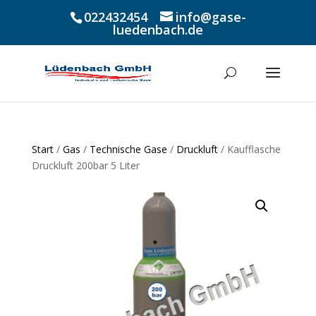
022432454
info@gase-
luedenbach.de
Start
/
Gas
/
Technische Gase
/
Druckluft
/ Kaufflasche
Druckluft 200bar 5 Liter