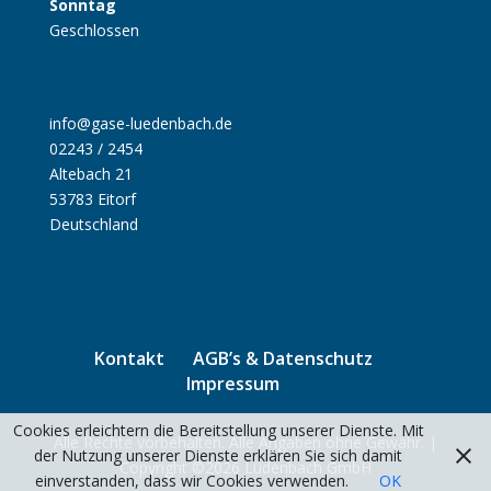
Sonntag
Geschlossen
info@gase-luedenbach.de
02243 / 2454
Altebach 21
53783 Eitorf
Deutschland
Kontakt
AGB’s & Datenschutz
Impressum
Cookies erleichtern die Bereitstellung unserer Dienste. Mit
Alle Rechte vorbehalten. Alle Angaben ohne Gewähr. |
der Nutzung unserer Dienste erklären Sie sich damit
Copyright ©2026 Lüdenbach GmbH
einverstanden, dass wir Cookies verwenden.
OK