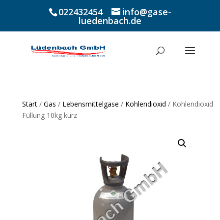
022432454
info@gase-
luedenbach.de
Start
/
Gas
/
Lebensmittelgase
/
Kohlendioxid
/ Kohlendioxid
Füllung 10kg kurz